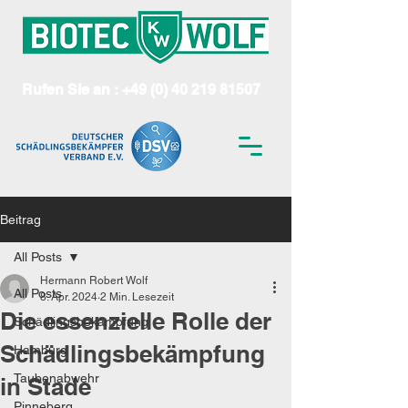
Rufen Sie an : +49 (0) 40 219 81507
Beitrag
All Posts
Hermann Robert Wolf
All Posts
8. Apr. 2024
2 Min. Lesezeit
Die essenzielle Rolle der
Schädlingsbekämpfung
Schädlingsbekämpfung
Hamburg
Taubenabwehr
in Stade
Pinneberg