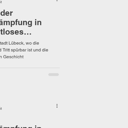
it
 der
ämpfung in
itloses
Stadt Lübeck, wo die
Tritt spürbar ist und die
 Geschicht
it