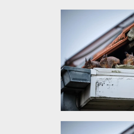
Schleswig Holstein
Stormarn
Mecklenburg Vorpommern