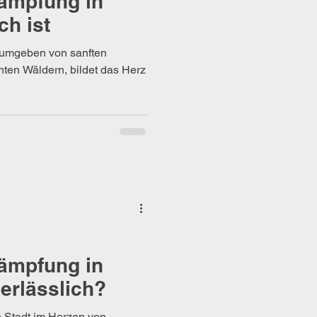
ämpfung in
ch ist
, umgeben von sanften
hten Wäldern, bildet das Herz
ämpfung in
erlässlich?
 Stadt im Herzen von