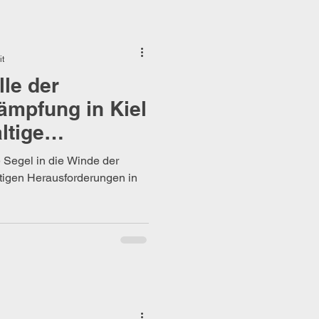
iedersachen
it
lle der
ämpfung in Kiel
ltige
ng
re Segel in die Winde der
fältigen Herausforderungen in