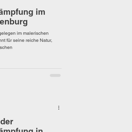
ämpfung im
enburg
elegen im malerischen
nt für seine reiche Natur,
ischen
 der
ämpfung in