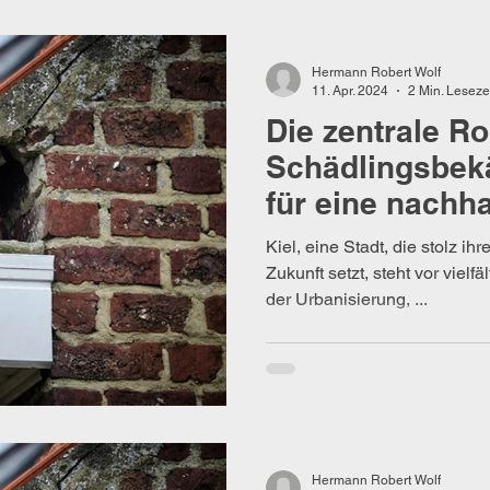
Herzogtum Lauenburg
Schädlinge
Landkreise
N
Hermann Robert Wolf
11. Apr. 2024
2 Min. Leseze
Die zentrale Ro
Schädlingsbek
für eine nachha
Stadtentwicklu
Kiel, eine Stadt, die stolz ih
Zukunft setzt, steht vor viel
der Urbanisierung, ...
Hermann Robert Wolf