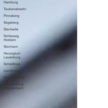
Hamburg
Taubenabwehr
Pinneberg
Segeberg
Startseite
Schleswig
Holstein
Stormarn
Herzogtum
Lauenburg
Schädlinge
Landkreise
Niedersachen
Mecklenburg
Vorpommern